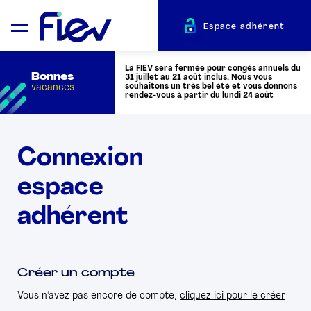
Espace adhérent
La FIEV sera fermée pour congés annuels du
Bonnes
31 juillet au 21 août inclus. Nous vous
vacances
souhaitons un très bel été et vous donnons
rendez-vous à partir du lundi 24 août
QUI SOMMES-NOUS ?
Connexion
espace
L’AUTOMOTIVE
adhérent
ADHÉRENTS
ACTUALITÉS
Créer un compte
Vous n'avez pas encore de compte,
cliquez ici pour le créer
ÉVÉNEMENTS