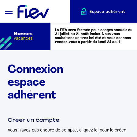
Espace adhérent
La FIEV sera fermée pour congés annuels du
Bonnes
31 juillet au 21 août inclus. Nous vous
vacances
souhaitons un très bel été et vous donnons
rendez-vous à partir du lundi 24 août
QUI SOMMES-NOUS ?
Connexion
espace
L’AUTOMOTIVE
adhérent
ADHÉRENTS
ACTUALITÉS
Créer un compte
Vous n'avez pas encore de compte,
cliquez ici pour le créer
ÉVÉNEMENTS