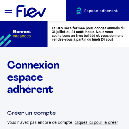
Espace adhérent
La FIEV sera fermée pour congés annuels du
Bonnes
31 juillet au 21 août inclus. Nous vous
vacances
souhaitons un très bel été et vous donnons
rendez-vous à partir du lundi 24 août
QUI SOMMES-NOUS ?
Connexion
espace
L’AUTOMOTIVE
adhérent
ADHÉRENTS
ACTUALITÉS
Créer un compte
Vous n'avez pas encore de compte,
cliquez ici pour le créer
ÉVÉNEMENTS