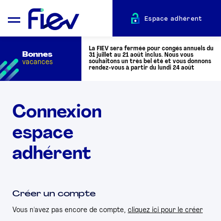
Espace adhérent
La FIEV sera fermée pour congés annuels du
Bonnes
31 juillet au 21 août inclus. Nous vous
vacances
souhaitons un très bel été et vous donnons
rendez-vous à partir du lundi 24 août
QUI SOMMES-NOUS ?
Connexion
espace
L’AUTOMOTIVE
adhérent
ADHÉRENTS
ACTUALITÉS
Créer un compte
Vous n'avez pas encore de compte,
cliquez ici pour le créer
ÉVÉNEMENTS