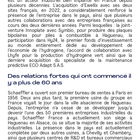
est un acteur industriel bien implanté en France depuis
plusieurs décennies. L’acquisition d’Ewellix avec ses deux
sites français, en 2022, a considérablement renforcé la
présence de l’entreprise dans le pays, ainsi que plusieurs
autres collaborations avec des entreprises françaises au
cours des deux dernières années. Parmi lesquelles : la joint-
venture Innoplate avec Symbio, pour produire des plaques
bipolaires pour piles à combustible à Haguenau, la
participation dans Hy24, le premier fonds d’investissement
au monde entièrement dédié au développement de
l’économie de l’hydrogène, l’accord de collaboration avec
Lhyfe pour la production d’hydrogène vert ainsi que la
dernière acquisition du spécialiste de la maintenance
prédictive ECO Adapt S.A.S.
Des relations fortes qui ont commencé il
y a plus de 60 ans
Schaeffler a ouvert son premier bureau de ventes à Paris en
1956. Deux ans plus tard, la première usine du groupe en
France voyait le jour dans la ville alsacienne de Haguenau.
Depuis, l’entreprise n’a cessé de se développer jusqu’à
devenir l’une des 50 premières entreprises industrielles du
pays. Schaeffler France a actuellement son siège à
Haguenau en Alsace, où se situe la majorité de ses activités
industrielles. La présence dans le pays est actuellement
complétée par deux autres usines, à Chevilly et Chambéry,
ainsi que plusieurs centres de R&D et bureaux commerciaux