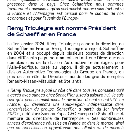
présence dans le pays. Chez Schaeffler, nous sommes
fermement convaincus qu’un partenariat encore plus fort entre
la France et l’Allemagne est crucial pour le succès de nos
économies et pour l’avenir de l’Europe
« .
Rémy Triouleyre est nommé Président
de Schaeffler en France
Le 1er janvier 2024, Rémy Triouleyre prendra la direction de
Schaeffler en France. Rémy Triouleyre a rejoint Schaeffler
en 2004 et a occupé depuis plusieurs postes de direction
dans différents pays, notamment en tant que Directeur des
comptes clés de la division Automotive technologies pour
l’Asie-Pacifique, basé au Japon. Il dirige actuellement la
division Automotive Technologies du Groupe en France, en
plus de son rôle de Directeur monde des grands comptes
Renault-Nissan-Mitsubishi et Stellantis.
«
Rémy Triouleyre a joué un rôle clé dans tous les domaines qu’il
a gérés avec succès chez Schaeffler jusqu’à aujourd’hui. Je suis
ravi qu’il prenne maintenant la
direction de notre activité en
France, qui deviendra une sous-région indépendante dans
l’organisation du groupe Schaeffler à partir du 1er janvier
2024
« , a déclaré Sascha Zaps, CEO Europe de Schaeffler et
membre du directoire de l’entreprise. «
Ses nombreuses
années d’expérience réussies en France et dans le monde, ainsi
que sa connaissance approfondie des clients et du marché