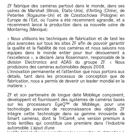
ZF fabrique des caméras partout dans le monde, dans ses
usines de Marshall (Illinois, États-Unis), d’Anting (Chine), de
Peterlee (Royaume-Uni) et de Czestochowa (Pologne) en
Europe de l’Est, où l’usine a été récemment agrandie, et a
récemment lancé la production dans sa nouvelle usine de
Monterrey (Mexique).
« Nous utilisons les techniques de fabrication et de test les
plus avancées sur tous les sites ZF afin de pouvoir garantir
la qualité et la fiabilité de nos caméras et nous saluons nos
équipes dans le monde entier pour leur dévouement à
l’excellence », a déclaré Jana Rosenmann, responsable de la
division Electronics and ADAS du groupe ZF. « Nous
produisons des caméras automobiles depuis 2008.
L’innovation permanente et l’attention que nous portons aux
détails, tant dans les processus de conception que de
fabrication, nous a permis de devenir un leader mondial en la
matière. »
ZF et son partenaire de longue date Mobileye conçoivent,
développent et fournissent des systèmes de caméras basés
sur les processeurs EyeQ™ de Mobileye, pour une
technologie avancée de reconnaissance des objets. ZF
intègre cette technologie dans sa gamme innovante de
Smart caméras, dont la TriCam4, une version premium à
trois lentilles qui constitue une première dans l’industrie
automobile. L’ajout d’une