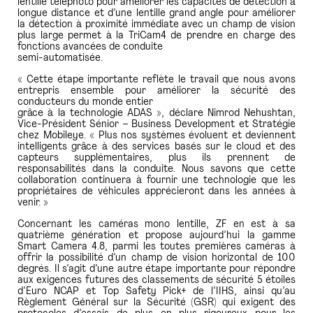
lentille téléphoto pour améliorer les capacités de détection à
longue distance et d’une lentille grand angle pour améliorer
la détection à proximité immédiate avec un champ de vision
plus large permet à la TriCam4 de prendre en charge des
fonctions avancées de conduite
semi-automatisée.
« Cette étape importante reflète le travail que nous avons
entrepris ensemble pour améliorer la sécurité des
conducteurs du monde entier
grâce à la technologie ADAS », déclare Nimrod Nehushtan,
Vice-Président Sénior – Business Development et Stratégie
chez Mobileye. « Plus nos systèmes évoluent et deviennent
intelligents grâce à des services basés sur le cloud et des
capteurs supplémentaires, plus ils prennent de
responsabilités dans la conduite. Nous savons que cette
collaboration continuera à fournir une technologie que les
propriétaires de véhicules apprécieront dans les années à
venir. »
Concernant les caméras mono lentille, ZF en est à sa
quatrième génération et propose aujourd’hui la gamme
Smart Camera 4.8, parmi les toutes premières caméras à
offrir la possibilité d’un champ de vision horizontal de 100
degrés. Il s’agit d’une autre étape importante pour répondre
aux exigences futures des classements de sécurité 5 étoiles
d’Euro NCAP et Top Safety Pick+ de l’IIHS, ainsi qu’au
Règlement Général sur la Sécurité (GSR) qui exigent des