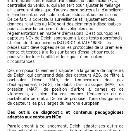
informations sont ensuite transmises au calculateur (ECU)
centralisé du véhicule, qui s’en sert pour ajuster le mélange
air-carburant ainsi que d’autres paramètres afin d’améliorer
le rendement du véhicule tout en réduisant ses émissions.
De ce fait, la collecte, la surveillance et l’ajustement des
données relatives au NOx sont des éléments indispensables
pour assurer la conformité des véhicules aux
réglementations en matière d’émissions. C’est pourquoi les
capteurs NOx de Delphi sont soumis à des tests approfondis
et répondent aux normes ISO 9001 et IATF 16949. Les
pièces sont développées selon les protocoles de la première
monte et testées à la fois sur bancs d’essai et sur route
pour vérifier leur fiabilité et leur qualité en toutes
circonstances.
Ces composants viennent s’ajouter à la gamme de capteurs
de Delphi qui comprend déjà des capteurs ABS, de filtre à
particules Diesel (FAP), de température des gaz
d’échappement (EGTS), de débit d’air massique (MAF), de
pression (MAP), de position d’arbre à cames et de
vilebrequin, et bien d’autres encore. L’ensemble de ce
portefeuille permet à Delphi de proposer l’une des gammes
de capteurs les plus larges du marché européen.
Des outils de diagnostic et contenus pédagogiques
adaptés aux capteurs NOx
Parallèlement à ce lancement, Delphi adapte ses outils de