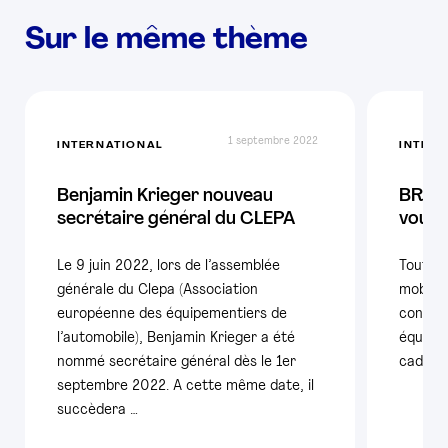
Sur le même thème
1 septembre 2022
INTERNATIONAL
INTER
Benjamin Krieger nouveau
BREXI
secrétaire général du CLEPA
vous 
Le 9 juin 2022, lors de l’assemblée
Toute l
générale du Clepa (Association
mobilis
européenne des équipementiers de
continu
l’automobile), Benjamin Krieger a été
équipem
nommé secrétaire général dès le 1er
cadre 
septembre 2022. A cette même date, il
succèdera …