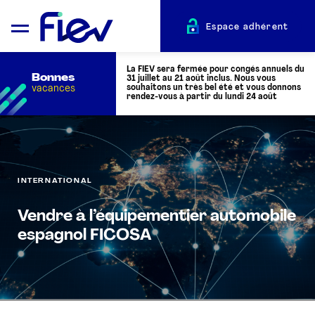
Espace adhérent
La FIEV sera fermée pour congés annuels du
Bonnes
31 juillet au 21 août inclus. Nous vous
vacances
souhaitons un très bel été et vous donnons
rendez-vous à partir du lundi 24 août
QUI SOMMES-NOUS ?
INTERNATIONAL
L’AUTOMOTIVE
Vendre à l’équipementier automobile
ADHÉRENTS
espagnol FICOSA
ACTUALITÉS
ÉVÉNEMENTS