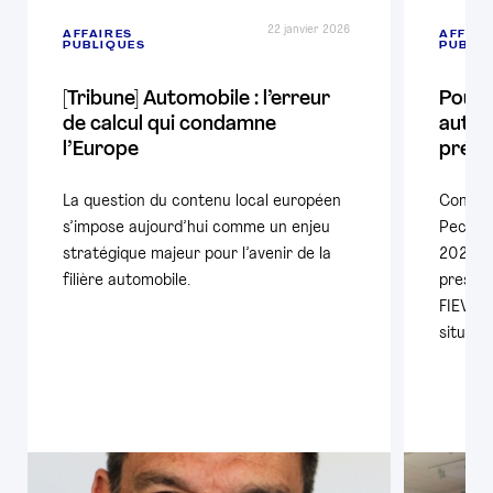
22 janvier 2026
AFFAIRES
AFFAIR
PUBLIQUES
PUBLI
[Tribune] Automobile : l’erreur
Pour s
de calcul qui condamne
autom
l’Europe
prése
La question du contenu local européen
Confér
s’impose aujourd’hui comme un enjeu
Pech, P
stratégique majeur pour l’avenir de la
2025, à
filière automobile.
presse,
FIEV, a
situati