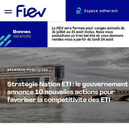
Espace adhérent
La FIEV sera fermée pour congés annuels du
Bonnes
31 juillet au 21 août inclus. Nous vous
vacances
souhaitons un très bel été et vous donnons
rendez-vous à partir du lundi 24 août
QUI SOMMES-NOUS ?
AFFAIRES PUBLIQUES
L’AUTOMOTIVE
Stratégie Nation ETI : le gouvernement
annonce 10 nouvelles actions pour
ADHÉRENTS
favoriser la compétitivité des ETI
ACTUALITÉS
ÉVÉNEMENTS