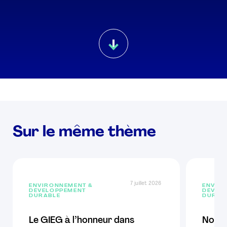
Sur le même thème
7 juillet 2026
ENVIRONNEMENT &
ENVIR
DÉVELOPPEMENT
DÉVEL
DURABLE
DURAB
Le GIEG à l’honneur dans
Nouve