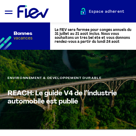
Espace adhérent
La FIEV sera fermée pour congés annuels du
Bonnes
31 juillet au 21 août inclus. Nous vous
vacances
souhaitons un très bel été et vous donnons
rendez-vous à partir du lundi 24 août
QUI SOMMES-NOUS ?
ENVIRONNEMENT & DÉVELOPPEMENT DURABLE
L’AUTOMOTIVE
REACH: Le guide V4 de l’industrie
ADHÉRENTS
automobile est publié
ACTUALITÉS
ÉVÉNEMENTS