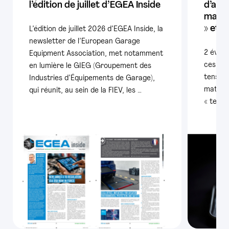
l’édition de juillet d’EGEA Inside
d’app
matiè
» et l
L’édition de juillet 2026 d’EGEA Inside, la
newsletter de l’European Garage
2 évène
Equipment Association, met notamment
ces der
en lumière le GIEG (Groupement des
tension
Industries d’Équipements de Garage),
matière
qui réunit, au sein de la FIEV, les …
« terre