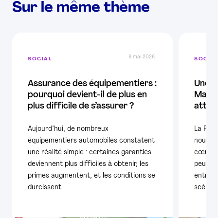
Sur le même thème
6 mai 2026
SOCIAL
SOCIA
Assurance des équipementiers :
Une B
pourquoi devient-il de plus en
Mauri
plus difficile de s’assurer ?
attaq
Aujourd’hui, de nombreux
La FIEV
équipementiers automobiles constatent
nouvell
une réalité simple : certaines garanties
cœur d’
deviennent plus difficiles à obtenir, les
peut ré
primes augmentent, et les conditions se
entrepri
durcissent.
scénari