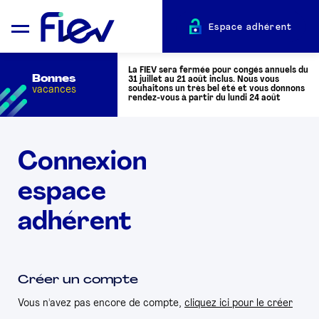
Espace adhérent
La FIEV sera fermée pour congés annuels du
Bonnes
31 juillet au 21 août inclus. Nous vous
vacances
souhaitons un très bel été et vous donnons
rendez-vous à partir du lundi 24 août
QUI SOMMES-NOUS ?
Connexion
espace
L’AUTOMOTIVE
adhérent
ADHÉRENTS
ACTUALITÉS
Créer un compte
Vous n'avez pas encore de compte,
cliquez ici pour le créer
ÉVÉNEMENTS